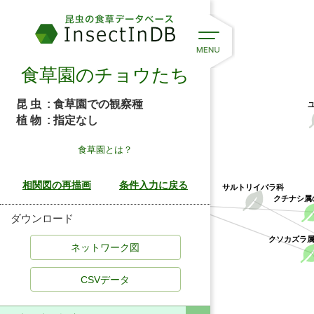
食草園のチョウたち
昆 虫
: 食草園での観察種
植 物
: 指定なし
食草園とは？
サルトリイバラ科
アカネ科
クチナシ属
ダウンロード
クソカズラ
CSVデータ