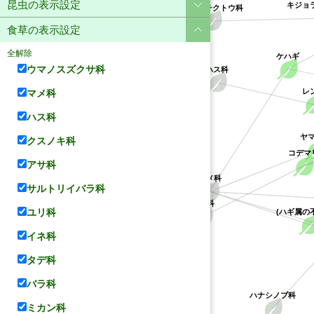
昆虫の表示設定
キジョ
キョウチクトウ科
食草の表示設定
全解除
ケハギ
ウマノスズクサ科
ハス科
マメ科
レ
ハス科
ヤ
クスノキ科
コデマ
アサ科
マメ科
サルトリイバラ科
バラ科
ユリ科
(ハギ属の
イネ科
タデ科
バラ科
ハナシノブ科
ミカン科