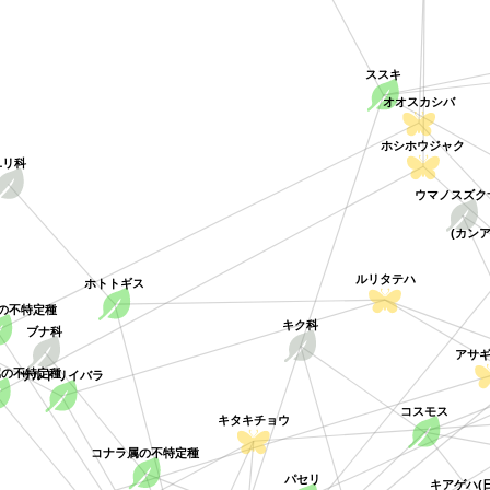
ススキ
オオスカシバ
ホシホウジャク
ユリ科
ウマノスズ
(カン
ルリタテハ
ホトトギス
の不特定種
キク科
ブナ科
アサ
属の不特定種
サルトリイバラ
コスモス
キタキチョウ
コナラ属の不特定種
パセリ
キアゲハ(