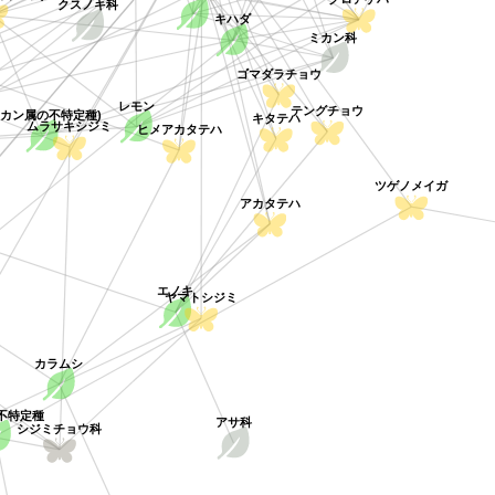
クスノキ科
キハダ
ミカン科
ゴマダラチョウ
レモン
テングチョウ
ミカン属の不特定種)
キタテハ
ヒメアカタテハ
ムラサキシジミ
ツゲノメイガ
アカタテハ
エノキ
ヤマトシジミ
カラムシ
不特定種
アサ科
シジミチョウ科