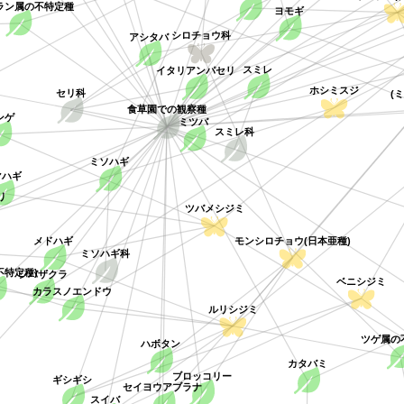
ラン属の不特定種
ヨモギ
アシタバ
シロチョウ科
イタリアンパセリ
スミレ
セリ科
(
ホシミスジ
食草園での観察種
ミツバ
ンゲ
スミレ科
ミソハギ
マハギ
リ
ツバメシジミ
メドハギ
モンシロチョウ(日本亜種)
ミソハギ科
シバザクラ
不特定種)
ベニシジミ
カラスノエンドウ
ルリシジミ
ツゲ属の
ハボタン
カタバミ
ブロッコリー
ギシギシ
セイヨウアブラナ
スイバ