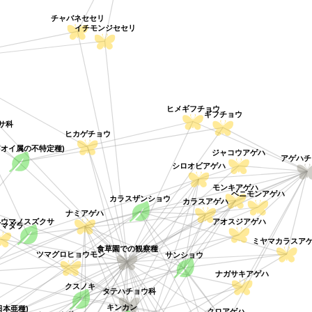
チャバネセセリ
イチモンジセセリ
ヒメギフチョウ
ギフチョウ
クサ科
ヒカゲチョウ
アオイ属の不特定種)
ジャコウアゲハ
アゲハ
シロオビアゲハ
モンキアゲハ
ベニモンアゲハ
カラスザンショウ
カラスアゲハ
ナミアゲハ
ウマノスズクサ
アオスジアゲハ
ギマダラ
ミヤマカラスア
食草園での観察種
サンショウ
ツマグロヒョウモン
ナガサキアゲハ
クスノキ
タテハチョウ科
キンカン
クロアゲハ
日本亜種)