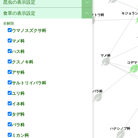
昆虫の表示設定
食草の表示設定
キジョラ
キョウチクトウ科
全解除
ウマノスズクサ科
マメ科
ハス科
マメ科
クスノキ科
コデマ
アサ科
サルトリイバラ科
バラ科
ユリ科
イネ科
タデ科
バラ科
ハナシノブ科
ミカン科