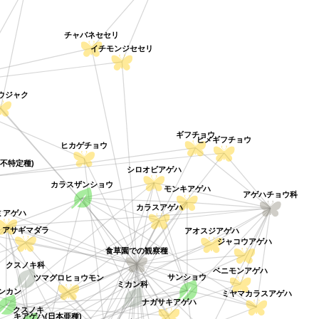
チャバネセセリ
イチモンジセセリ
ウジャク
ギフチョウ
ヒメギフチョウ
ヒカゲチョウ
の不特定種)
シロオビアゲハ
カラスザンショウ
モンキアゲハ
アゲハチョウ科
カラスアゲハ
ナミアゲハ
アオスジアゲハ
アサギマダラ
ジャコウアゲハ
食草園での観察種
クスノキ科
ベニモンアゲハ
サンショウ
ツマグロヒョウモン
ミカン科
キンカン
ミヤマカラスアゲハ
ナガサキアゲハ
クスノキ