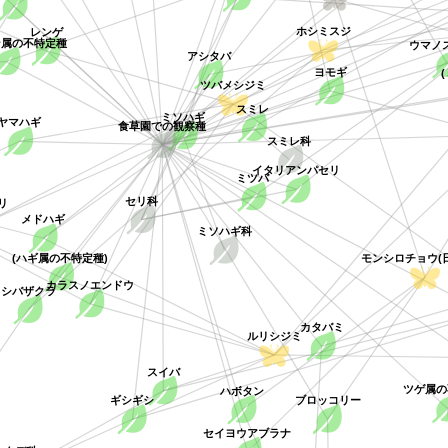
ホシミスジ
レンゲ
ウマノ
ン属の不特定種
アシタバ
ヨモギ
ツバメシジミ
スミレ
ミソハギ
ヤマハギ
食草園での観察種
スミレ科
イタリアンパセリ
ミツバ
セリ科
リ
メドハギ
ミソハギ科
モンシロチョウ(日
(ハギ属の不特定種)
カラスノエンドウ
シバザクラ
カタバミ
ルリシジミ
スイバ
ツゲ属の
ハボタン
ブロッコリー
ギシギシ
セイヨウアブラナ