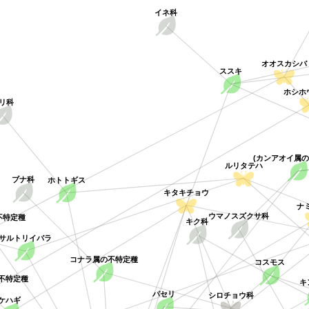
イネ科
オオスカシバ
ススキ
ホシホ
リ科
(カンアオイ属
ルリタテハ
ホトトギス
ブナ科
キタキチョウ
ウマノスズクサ科
不特定種
キク科
サルトリイバラ
コナラ属の不特定種
コスモス
不特定種
パセリ
シロチョウ科
ケハギ