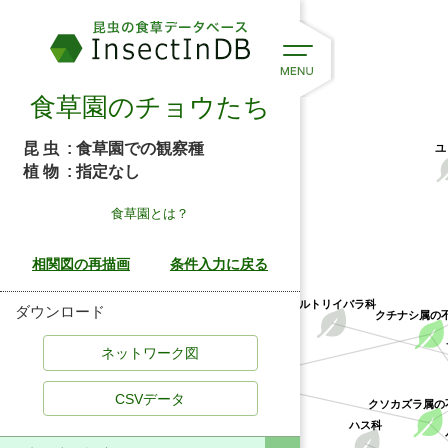
食草園のチョウたち
昆 虫
: 食草園での観察種
ユ
植 物
: 指定なし
食草園とは？
サルトリイバラ科
ダウンロード
クチナシ属の
アカネ科
クソカズラ属の
CSVデータ
ハス科