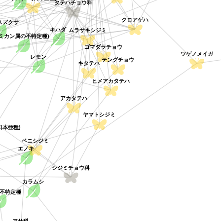
キアゲハ(日本亜種)
タテハチョウ科
クロアゲハ
スズクサ
キハダ
ムラサキシジミ
(ミカン属の不特定種)
ゴマダラチョウ
レモン
ツゲノメイガ
テングチョウ
キタテハ
ヒメアカタテハ
アカタテハ
ヤマトシジミ
本亜種)
ベニシジミ
エノキ
シジミチョウ科
カラムシ
不特定種
アサ科