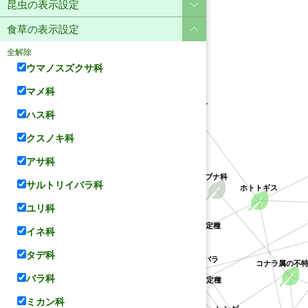
昆虫の表示設定
食草の表示設定
全解除
ウマノスズクサ科
マメ科
ユリ科
ハス科
クスノキ科
アサ科
ブナ科
サルトリイバラ科
ホトトギス
ユリ科
クチナシ属の不特定種
イネ科
サルトリイバラ科
ハス科
アカネ科
タデ科
サルトリイバラ
コナラ属の不
クソカズラ属の不特定種
バラ科
ミカン科