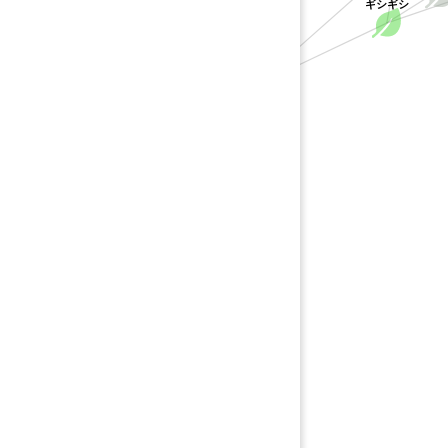
ギシギシ
タデ科