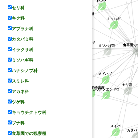
レンゲ
セリ科
ケハギ
キョウチクトウ科
キジョラン属の不特定種
キク科
ミソハギ
アブラナ科
カタバミ科
ミソハギ科
ヤマハギ
食草園で
イラクサ科
コデマリ
マメ科
ミソハギ科
ハナシノブ科
メドハギ
バラ科
シバザクラ
スミレ科
セリ科
(ハギ属の不特定種)
カラスノエンドウ
アカネ科
ツゲ科
ハナシノブ科
キョウチクトウ科
ブナ科
スイバ
カタバ
食草園での観察種