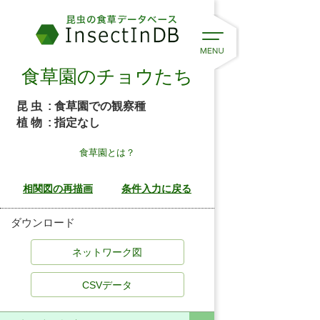
食草園のチョウたち
昆 虫
: 食草園での観察種
植 物
: 指定なし
食草園とは？
ダウンロード
CSVデータ