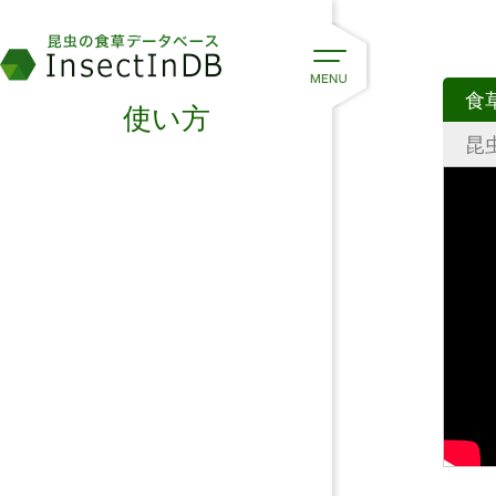
食
使い方
昆