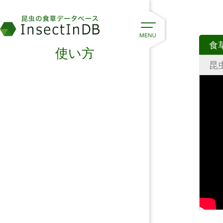
食
使い方
昆