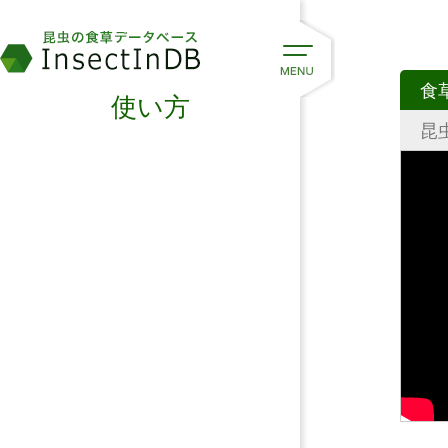
食
使い方
昆