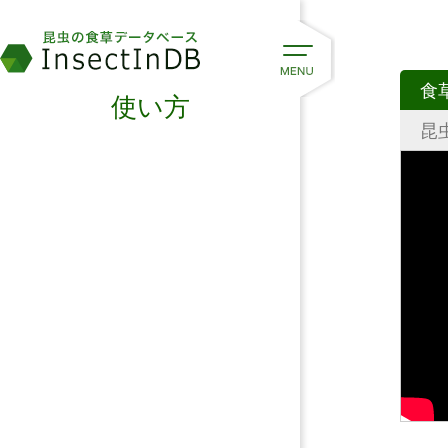
食
使い方
昆