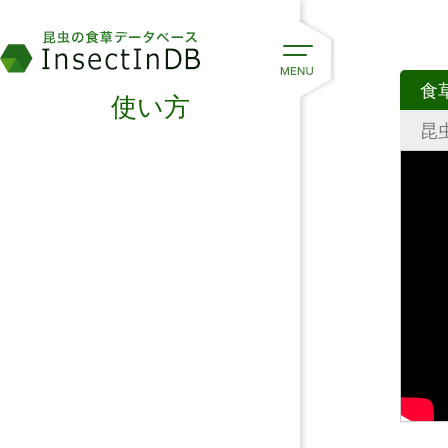
食
使い方
昆