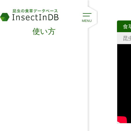
食
使い方
昆