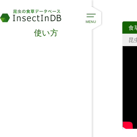
食
使い方
昆