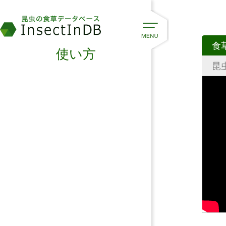
食
使い方
昆