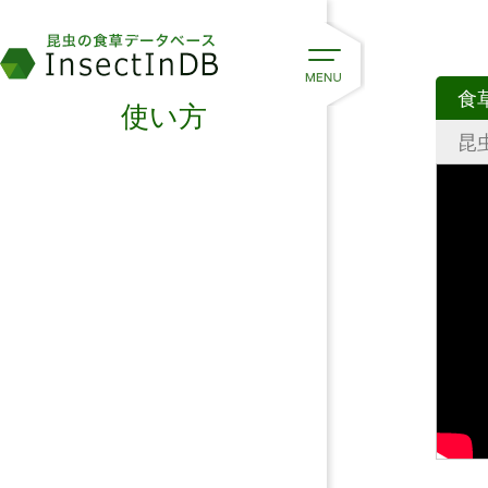
食
使い方
昆