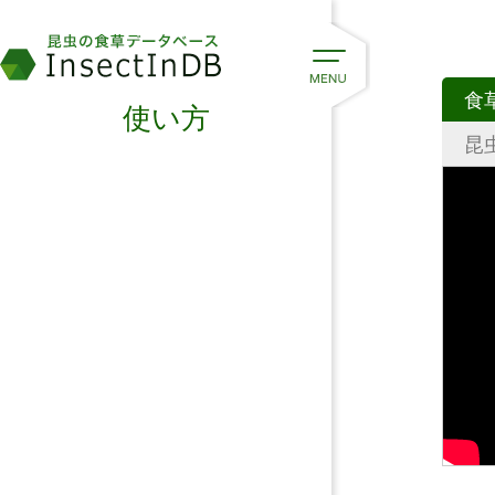
食
使い方
昆