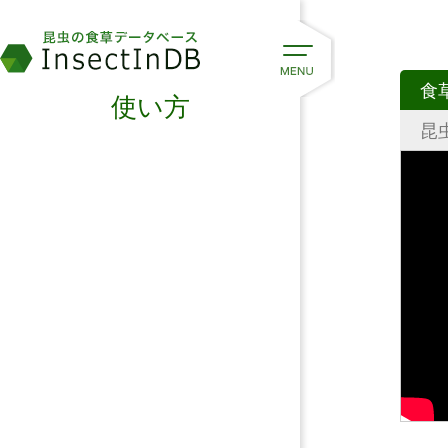
食
使い方
昆