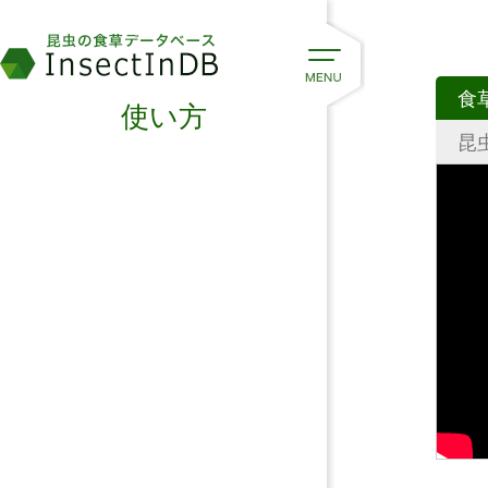
食
使い方
昆