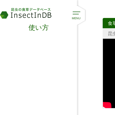
食
使い方
昆