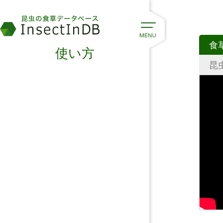
食
使い方
昆