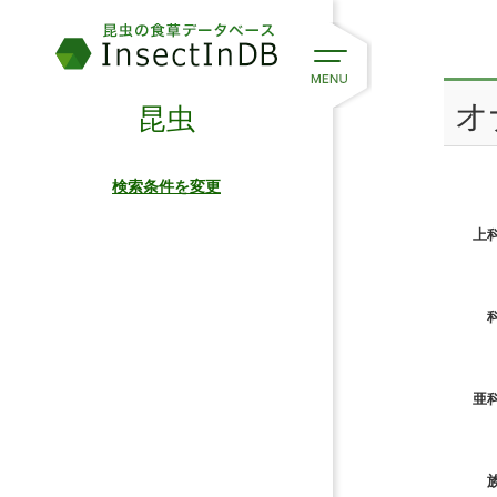
オナ
昆虫
検索条件を変更
上科
科
亜科
族