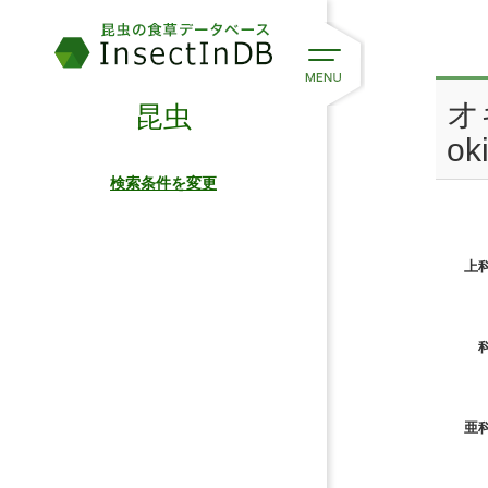
オ
昆虫
ok
検索条件を変更
上科
科
亜科