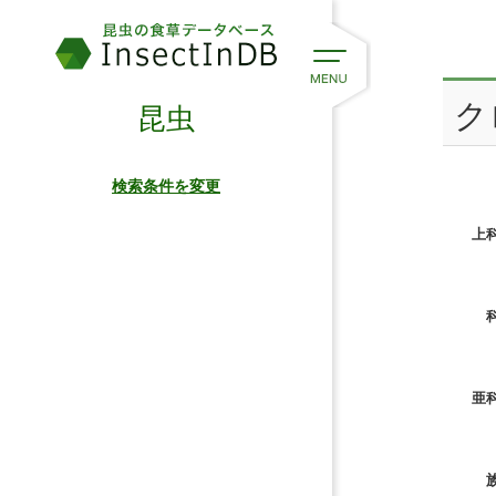
クロ
昆虫
検索条件を変更
上科
科
亜科
族