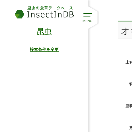
オ
昆虫
検索条件を変更
上科
科
亜科
族