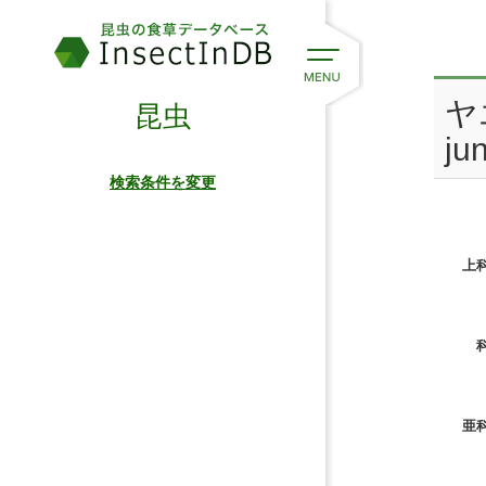
ヤ
昆虫
ju
検索条件を変更
上科
科
亜科