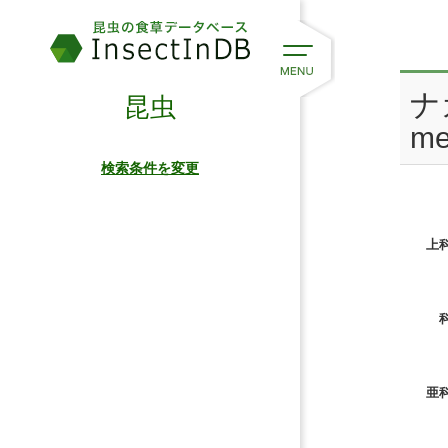
ナ
昆虫
m
検索条件を変更
上科
科
亜科