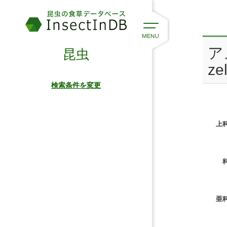
ア
昆虫
ze
検索条件を変更
上科
科
亜科