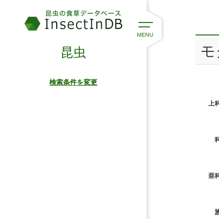
モ
昆虫
検索条件を変更
上科
科
亜科
族