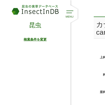
カ
昆虫
ca
検索条件を変更
上科
科
亜科