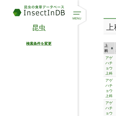
上
昆虫
検索条件を変更
上
科
アゲ
ハチ
ョウ
上科
アゲ
ハチ
ョウ
上科
アゲ
ハチ
ョウ