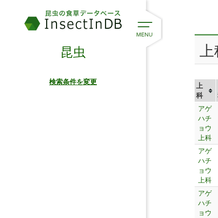
上
昆虫
検索条件を変更
上
科
アゲ
ハチ
ョウ
上科
アゲ
ハチ
ョウ
上科
アゲ
ハチ
ョウ