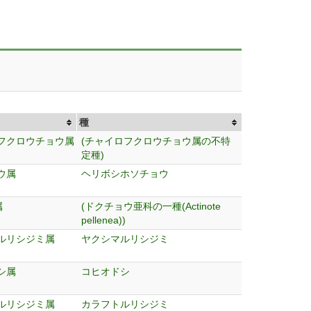
種
フクロウチョウ属
(チャイロフクロウチョウ属の不特
定種)
ウ属
ヘリボシホソチョウ
属
(ドクチョウ亜科の一種(Actinote
pellenea))
ルリシジミ属
ヤクシマルリシジミ
シ属
コヒオドシ
ルリシジミ属
カラフトルリシジミ