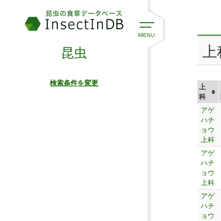
上
昆虫
検索条件を変更
上
科
アゲ
ハチ
ョウ
上科
アゲ
ハチ
ョウ
上科
アゲ
ハチ
ョウ