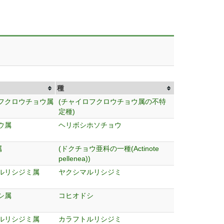
種
フクロウチョウ属
(チャイロフクロウチョウ属の不特
定種)
ウ属
ヘリボシホソチョウ
属
(ドクチョウ亜科の一種(Actinote
pellenea))
ルリシジミ属
ヤクシマルリシジミ
シ属
コヒオドシ
ルリシジミ属
カラフトルリシジミ