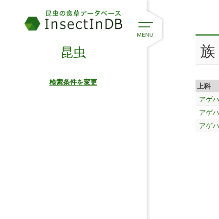
族
昆虫
検索条件を変更
上科
アゲ
アゲ
アゲ