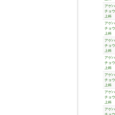
アゲ
チョ
上科
アゲ
チョ
上科
アゲ
チョ
上科
アゲ
チョ
上科
アゲ
チョ
上科
アゲ
チョ
上科
アゲ
チョ