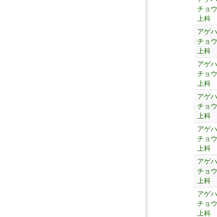
チョ
上科
アゲ
チョ
上科
アゲ
チョ
上科
アゲ
チョ
上科
アゲ
チョ
上科
アゲ
チョ
上科
アゲ
チョ
上科