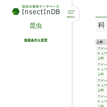
科
昆虫
検索条件を変更
上科
アゲ
チョ
上科
アゲ
チョ
上科
アゲ
チョ
上科
アゲ
チョ
上科