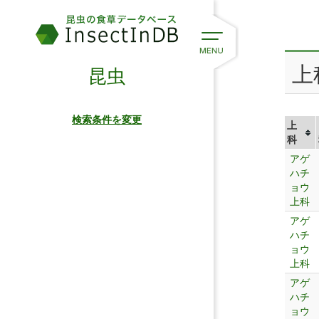
上
昆虫
検索条件を変更
上
科
アゲ
ハチ
ョウ
上科
アゲ
ハチ
ョウ
上科
アゲ
ハチ
ョウ